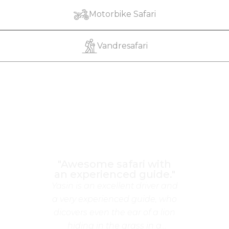
Motorbike Safari
Vandresafari
"Awesome safari with
an experienced guide."
Yasin is an excellent driver and
a very experienced guide, who
dicovers even the ear of a lion
hiding in the grass in a